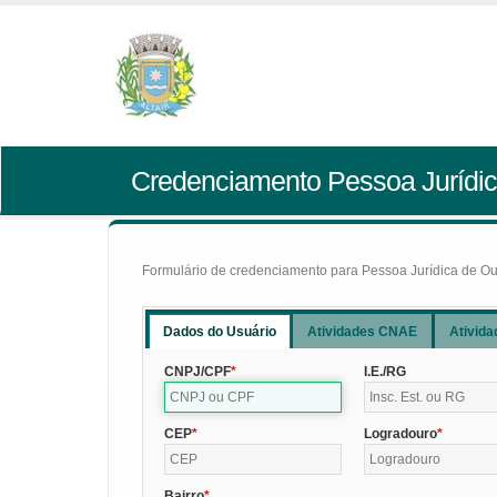
Credenciamento Pessoa Jurídic
Formulário de credenciamento para Pessoa Jurídica de Outr
Dados do Usuário
Atividades CNAE
Ativida
CNPJ/CPF
I.E./RG
CEP
Logradouro
Bairro