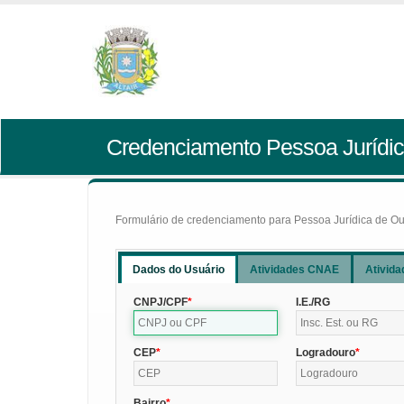
Credenciamento Pessoa Jurídic
Formulário de credenciamento para Pessoa Jurídica de Outr
Dados do Usuário
Atividades CNAE
Ativida
CNPJ/CPF
I.E./RG
CEP
Logradouro
Bairro