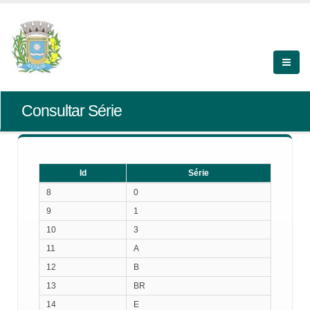
Consultar Série
Id
Série
Id
Série
8
0
9
1
10
3
11
A
12
B
13
BR
14
E