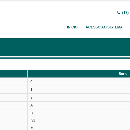
(17)
INÍCIO
ACESSO AO SISTEMA
Série
Série
0
1
3
A
B
BR
E