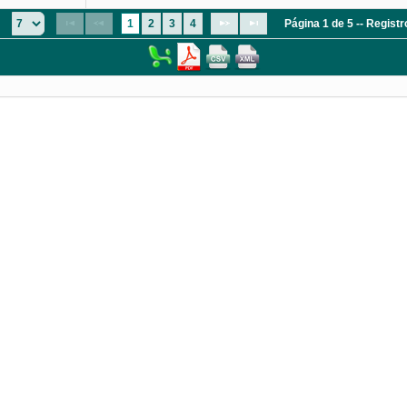
:
1
2
3
4
Página 1 de 5 -- Regist