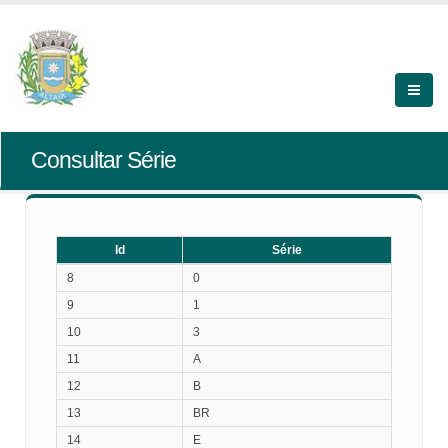
Consultar Série
Id
Série
Id
Série
8
0
9
1
10
3
11
A
12
B
13
BR
14
E