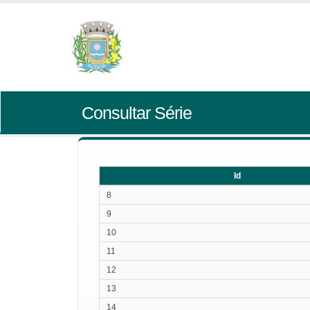
Consultar Série
Id
Id
8
9
10
11
12
13
14