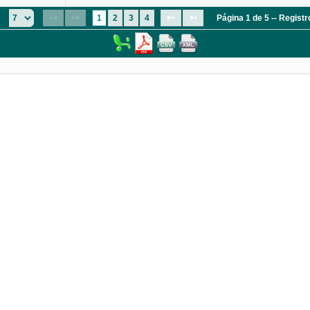
:
1
2
3
4
Página 1 de 5 -- Regist