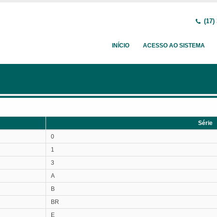
(17)
INÍCIO
ACESSO AO SISTEMA
Série
Série
0
1
3
A
B
BR
E