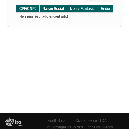
CPF/CNPJ
Razão Social
Nome Fantasia
Endereço
CE
Nenhum resultado encontrado!
Fiorilli Sociedade Civil Software LTDA
© Copyright 2012-2026. Todos os Direitos