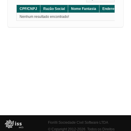
CPF/CNPJ
Razão Social
Nome Fantasia
Endereço
CE
Nenhum resultado encontrado!
Fiorilli Sociedade Civil Software LTDA
© Copyright 2012-2026. Todos os Direitos