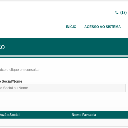
(17)
INÍCIO
ACESSO AO SISTEMA
ço
baixo e clique em consultar.
 Social/Nome
azão Social
Nome Fantasia